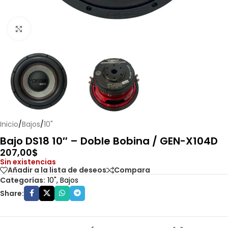
Haga clic para ampliar
Inicio
/
Bajos
/
10"
Bajo DS18 10″ – Doble Bobina / GEN-X104D
207,00
$
Sin existencias
Añadir a la lista de deseos
Compara
Categorías:
10"
,
Bajos
Share: