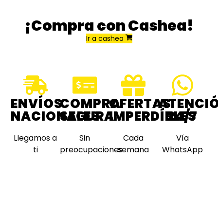
¡Compra con Cashea!
Ir a cashea
ENVÍOS
COMPRA
OFERTAS
ATENCI
NACIONALES
SEGURA
IMPERDÍBLES
24/7
Llegamos a
Sin
Cada
Vía
ti
preocupaciones
semana
WhatsApp