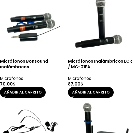
Micrófonos Bonsound
Micrófonos Inalámbricos LCR
inalámbricos
/ MC-01FA
Micrófonos
Micrófonos
70,00
$
87,00
$
AÑADIR AL CARRITO
AÑADIR AL CARRITO