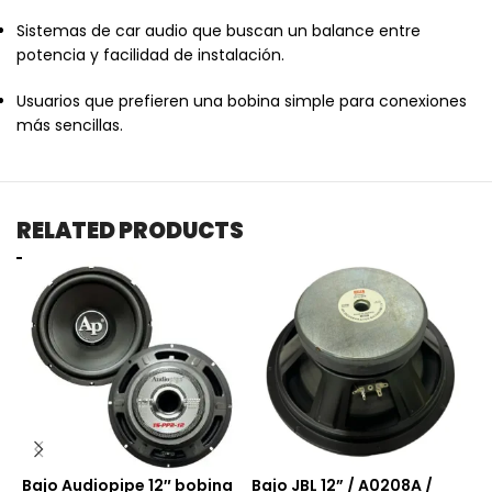
Sistemas de car audio que buscan un balance entre
potencia y facilidad de instalación.
Usuarios que prefieren una bobina simple para conexiones
más sencillas.
RELATED PRODUCTS
Bajo Audiopipe 12″ bobina
Bajo JBL 12” / A0208A /
B