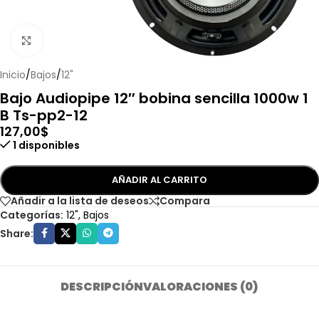
Haga clic para ampliar
Inicio
/
Bajos
/
12"
Bajo Audiopipe 12″ bobina sencilla 1000w 1
B Ts-pp2-12
127,00
$
1 disponibles
AÑADIR AL CARRITO
Añadir a la lista de deseos
Compara
Categorías:
12"
,
Bajos
Share:
DESCRIPCIÓN
VALORACIONES (0)