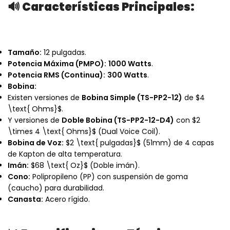
🔊 Características Principales:
Tamaño:
12 pulgadas.
Potencia Máxima (PMPO):
1000 Watts
.
Potencia RMS (Continua):
300 Watts
.
Bobina:
Existen versiones de
Bobina Simple (TS-PP2-12)
de
$4
\text{ Ohms}$
.
Y versiones de
Doble Bobina (TS-PP2-12-D4)
con
$2
\times 4 \text{ Ohms}$
(Dual Voice Coil).
Bobina de Voz:
$2 \text{ pulgadas}$
(51mm) de 4 capas
de Kapton de alta temperatura.
Imán:
$68 \text{ Oz}$
(Doble imán).
Cono:
Polipropileno (PP) con suspensión de goma
(caucho) para durabilidad.
Canasta:
Acero rígido.