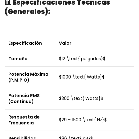
📊 Especificaciones Técnicas
(Generales):
Especificación
Valor
Tamaño
$12 \text{ pulgadas}$
Potencia Máxima
$1000 \text{ Watts}$
(P.M.P.O)
Potencia RMS
$300 \text{ Watts}$
(Continua)
Respuesta de
$29 – 1500 \text{ Hz}$
Frecuencia
Sensibilidad
$86 \text{ dB}$