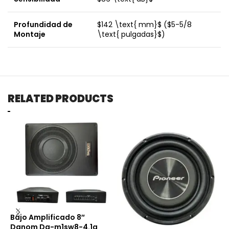
Profundidad de
$142 \text{ mm}$
(
$5-5/8
Montaje
\text{ pulgadas}$
)
RELATED PRODUCTS
Bajo Amplificado 8″
C
Danom Da-m1sw8-4.1a
P