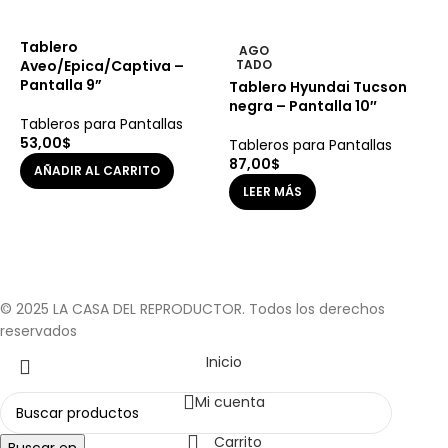
Tablero
T
AGO
Aveo/Epica/Captiva –
TADO
P
Pantalla 9”
Tablero Hyundai Tucson
T
negra – Pantalla 10″
Tableros para Pantallas
5
53,00
$
Tableros para Pantallas
87,00
$
AÑADIR AL CARRITO
LEER MÁS
© 2025 LA CASA DEL REPRODUCTOR. Todos los derechos
reservados
Inicio
Mi cuenta
Carrito