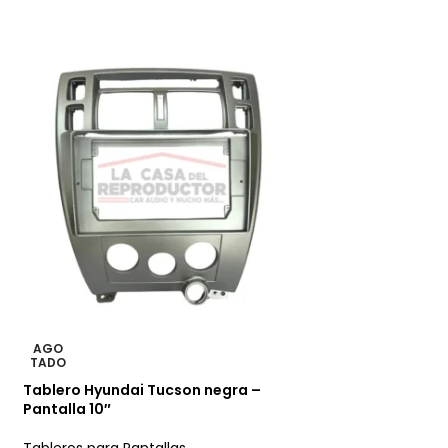
AGO
AGO
TADO
TADO
Tablero Hyundai Tucson negra –
Tablero Renault 
Pantalla 10″
Tableros para Pan