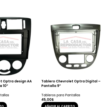
et Optra design AA
Tablero Chevrolet Optra Digital –
a 10”
Pantalla 9”
tallas
Tableros para Pantallas
45,00
$
ITO
AÑADIR AL CARRITO