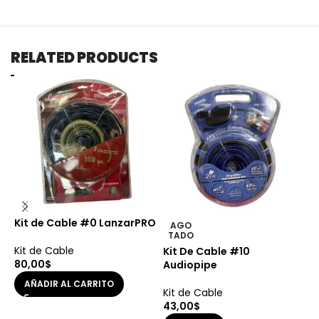
RELATED PRODUCTS
Kit de Cable #0 LanzarPRO
AGO
TADO
Kit de Cable
Kit De Cable #10
K
80,00
$
Audiopipe
K
AÑADIR AL CARRITO
Kit de Cable
5
43,00
$