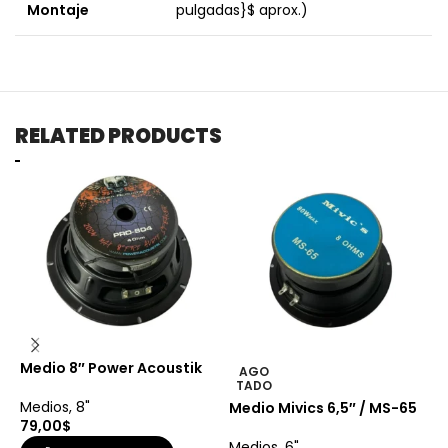
Montaje
pulgadas}$
aprox.)
RELATED PRODUCTS
Medio 8″ Power Acoustik
AGO
TADO
Medios
,
8"
Medio Mivics 6,5″ / MS-65
M
79,00
$
l
Medios
,
6"