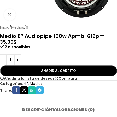
Haga clic para ampliar
Inicio
/
Medios
/
6"
Medio 6″ Audiopipe 100w Apmb-616pm
35,00
$
2 disponibles
AÑADIR AL CARRITO
Añadir a la lista de deseos
Compara
Categorías:
6"
,
Medios
Share:
DESCRIPCIÓN
VALORACIONES (0)