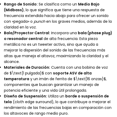
Rango de Sonido:
Se clasifica como un
Medio Bajo
(Midbass)
, lo que significa que tiene una respuesta de
frecuencia extendida hacia abajo para ofrecer un sonido
con «pegada» o
punch
en los graves medios, además de la
claridad en la voz.
Bala/Proyector Central:
Incorpora una
bala (phase plug)
o resonador central
de alta frecuencia. Esta pieza
metálica no es un tweeter activo, sino que ayuda a
mejorar la dispersión del sonido de las frecuencias más
altas que maneja el altavoz, maximizando la claridad y el
alcance.
Materiales de Duración:
Cuenta con una bobina de voz
de
$\text{1 pulgada}$
con
soporte ASV de alta
temperatura
y un imán de ferrita de
$\text{16 onzas}$
,
componentes que buscan garantizar un manejo de
potencia eficiente y una vida útil prolongada.
Diseño de Suspensión:
Utiliza un
borde o suspensión de
tela
(cloth edge surround), lo que contribuye a mejorar el
rendimiento de las frecuencias bajas en comparación con
los altavoces de rango medio puro.