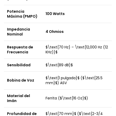
Potencia
100 Watts
Máxima (PMPO)
Impedancia
4 Ohmios
Nominal
Respuesta de
$\text{70 Hz} – \text{12,000 Hz (12
Frecuencia
KHz)}$
Sensibilidad
$\text{89 dB}$
$\text{1 pulgada}$
(
$\text{25.5
Bobina de Voz
mm}$
) ASV
Material del
Ferrita (
$\text{16 Oz}$
)
Imán
Profundidad de
$\text{70 mm}$
(
$\text{2-3/4