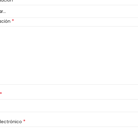
uación
*
ación
*
*
lectrónico