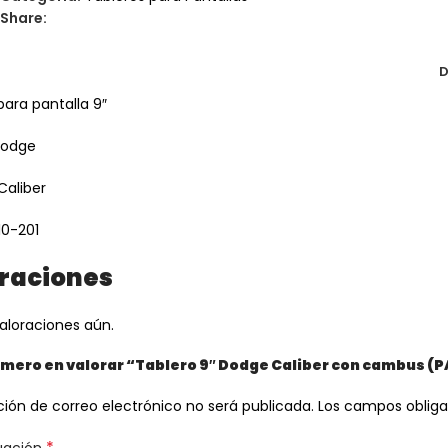
Share:
D
para pantalla 9″
Dodge
Caliber
10-201
raciones
aloraciones aún.
rimero en valorar “Tablero 9″ Dodge Caliber con cambus 
ción de correo electrónico no será publicada.
Los campos oblig
*