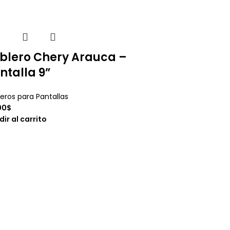
blero Chery Arauca –
ntalla 9”
eros para Pantallas
00
$
ir al carrito
Tablero Chevro
Design – Panta