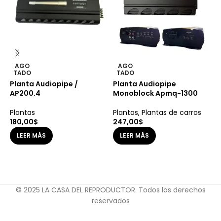
P
AGO
AGO
TADO
TADO
L
Planta Audiopipe /
Planta Audiopipe
P
AP200.4
Monoblock Apmq-1300
1
Plantas
Plantas
,
Plantas de carros
180,00
$
247,00
$
LEER MÁS
LEER MÁS
© 2025 LA CASA DEL REPRODUCTOR. Todos los derechos
reservados
$