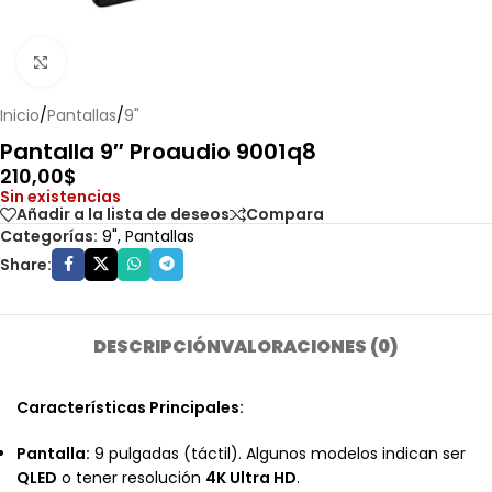
Haga clic para ampliar
Inicio
/
Pantallas
/
9"
Pantalla 9″ Proaudio 9001q8
210,00
$
Sin existencias
Añadir a la lista de deseos
Compara
Categorías:
9"
,
Pantallas
Share:
DESCRIPCIÓN
VALORACIONES (0)
Características Principales:
Pantalla:
9 pulgadas (táctil). Algunos modelos indican ser
QLED
o tener resolución
4K Ultra HD
.