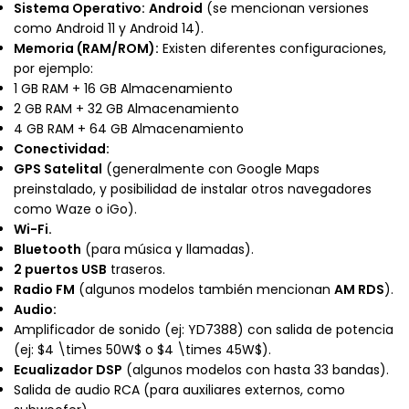
Sistema Operativo:
Android
(se mencionan versiones
como Android 11 y Android 14).
Memoria (RAM/ROM):
Existen diferentes configuraciones,
por ejemplo:
1 GB RAM + 16 GB Almacenamiento
2 GB RAM + 32 GB Almacenamiento
4 GB RAM + 64 GB Almacenamiento
Conectividad:
GPS Satelital
(generalmente con Google Maps
preinstalado, y posibilidad de instalar otros navegadores
como Waze o iGo).
Wi-Fi.
Bluetooth
(para música y llamadas).
2 puertos USB
traseros.
Radio FM
(algunos modelos también mencionan
AM RDS
).
Audio:
Amplificador de sonido (ej: YD7388) con salida de potencia
(ej:
$4 \times 50W$
o
$4 \times 45W$
).
Ecualizador DSP
(algunos modelos con hasta 33 bandas).
Salida de audio RCA (para auxiliares externos, como