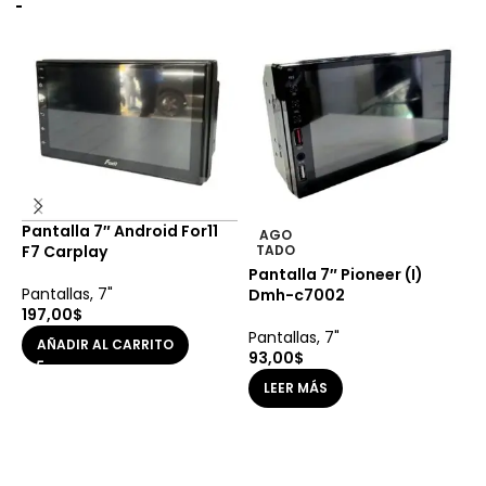
Pantalla 7″ Android For11
P
AGO
F7 Carplay
TADO
C
Pantalla 7″ Pioneer (I)
Pantallas
,
7"
P
Dmh-c7002
197,00
$
1
Pantallas
,
7"
AÑADIR AL CARRITO
93,00
$
LEER MÁS