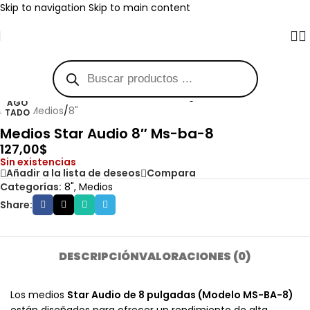
Skip to navigation
Skip to main content
Haga clic para ampliar
AGO
Inicio
/
Medios
/
8"
TADO
Medios Star Audio 8″ Ms-ba-8
127,00
$
Sin existencias
Añadir a la lista de deseos
Compara
Categorías:
8"
,
Medios
Share:
DESCRIPCIÓN
VALORACIONES (0)
Los medios
Star Audio de 8 pulgadas (Modelo MS-BA-8)
están diseñados para ofrecer un rendimiento de alta