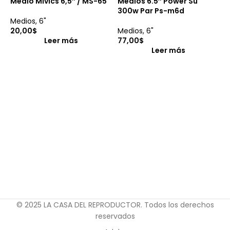
Medio Mivics 6,5″ / MS-65
Medios 6.5″ Power Su
300w Par Ps-m6d
Medios
,
6"
20,00
$
Medios
,
6"
Leer más
77,00
$
Leer más
M
A
M
9
© 2025 LA CASA DEL REPRODUCTOR. Todos los derechos
reservados