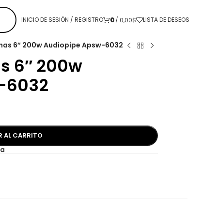
0
INICIO DE SESIÓN / REGISTRO
LISTA DE DESEOS
/
0,00
$
nas 6″ 200w Audiopipe Apsw-6032
s 6″ 200w
-6032
R AL CARRITO
a