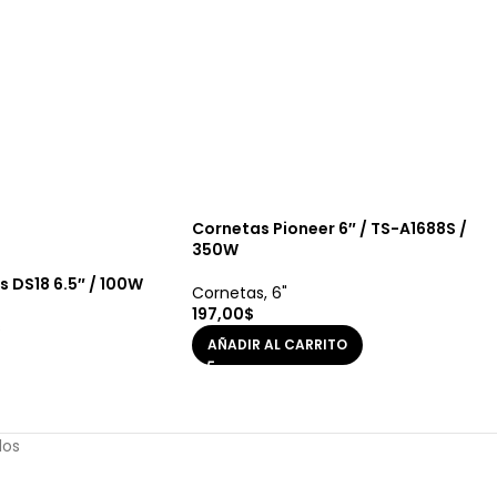
Cornetas Pioneer 6″ / TS-A1688S /
350W
 DS18 6.5″ / 100W
Cornetas
,
6"
197,00
$
s
AÑADIR AL CARRITO
dos