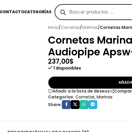
CONTACTO
CATEGORÍAS
Inicio
/
Cornetas
/
Marinas
/
Cornetas Mari
Cornetas Marina
Audiopipe Apsw
237,00
$
1 disponibles
AÑADI
Añadir a la lista de deseos
Compar
Categorías:
Cornetas
,
Marinas
Share: