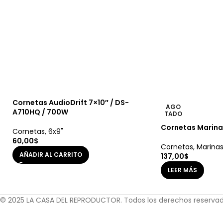
Cornetas AudioDrift 7×10″ / DS-
AGO
A710HQ / 700W
TADO
Cornetas Marinas
Cornetas
,
6x9"
60,00
$
Cornetas
,
Marina
AÑADIR AL CARRITO
137,00
$
LEER MÁS
© 2025 LA CASA DEL REPRODUCTOR. Todos los derechos reserva