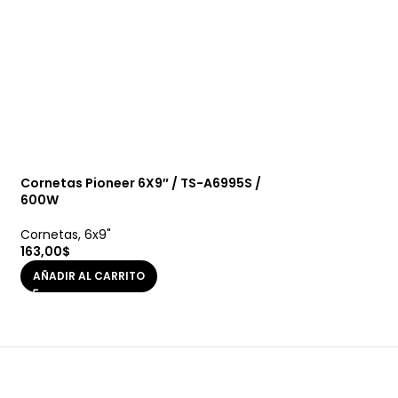
Cornetas Pioneer 6X9″ / TS-A6995S /
Cornetas XXX 6X
600W
350W
Cornetas
,
6x9"
Cornetas
,
6x9"
163,00
$
87,00
$
AÑADIR AL CARRITO
AÑADIR AL CARRI
$