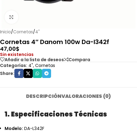
Haga clic para ampliar
Inicio
/
Cornetas
/
4"
Cornetas 4″ Danom 100w Da-l342f
47,00
$
Sin existencias
Añadir a la lista de deseos
Compara
Categorías:
4"
,
Cornetas
Share:
DESCRIPCIÓN
VALORACIONES (0)
1. Especificaciones Técnicas
Modelo:
DA-L342F