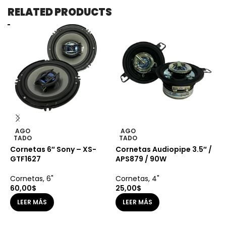
RELATED PRODUCTS
AGO
AGO
TADO
TADO
Cornetas 6″ Sony – XS-
Cornetas Audiopipe 3.5″ /
C
GTF1627
APS879 / 90W
D
Cornetas
,
6"
Cornetas
,
4"
C
60,00
$
25,00
$
6
LEER MÁS
LEER MÁS