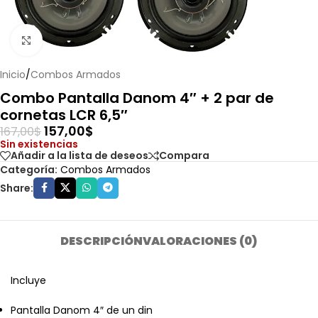
Haga clic para ampliar
Inicio
/
Combos Armados
Combo Pantalla Danom 4″ + 2 par de
cornetas LCR 6,5″
157,00
$
167,00
$
Sin existencias
Añadir a la lista de deseos
Compara
Categoría:
Combos Armados
Share:
DESCRIPCIÓN
VALORACIONES (0)
Incluye
Pantalla Danom 4″ de un din