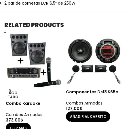
2 par de cornetas LCR 6,5″ de 250W
RELATED PRODUCTS
Componentes Ds18 S65c
AGO
TADO
Combos Armados
Combo Karaoke
127,00
$
Combos Armados
T
AÑADIR AL CARRITO
373,00
$
d
LEER MÁS