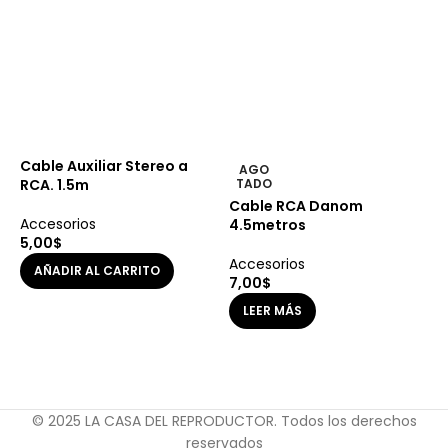
Cable Auxiliar Stereo a
AGO
RCA. 1.5m
TADO
Cable RCA Danom
C
Accesorios
4.5metros
D
5,00
$
Accesorios
A
AÑADIR AL CARRITO
7,00
$
1
LEER MÁS
© 2025 LA CASA DEL REPRODUCTOR. Todos los derechos
reservados